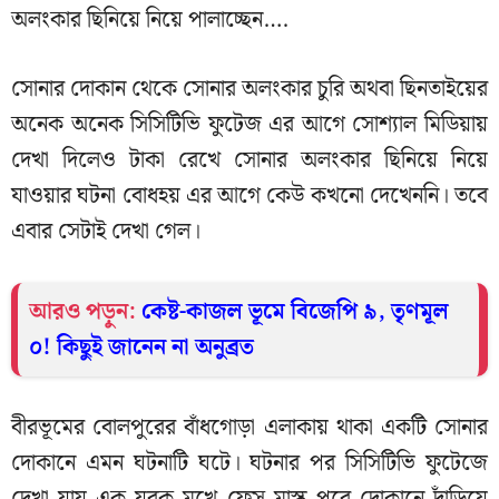
অলংকার ছিনিয়ে নিয়ে পালাচ্ছেন….
সোনার দোকান থেকে সোনার অলংকার চুরি অথবা ছিনতাইয়ের
অনেক অনেক সিসিটিভি ফুটেজ এর আগে সোশ্যাল মিডিয়ায়
দেখা দিলেও টাকা রেখে সোনার অলংকার ছিনিয়ে নিয়ে
যাওয়ার ঘটনা বোধহয় এর আগে কেউ কখনো দেখেননি। তবে
এবার সেটাই দেখা গেল।
আরও পড়ুন:
কেষ্ট-কাজল ভূমে বিজেপি ৯, তৃণমূল
০! কিছুই জানেন না অনুব্রত
বীরভূমের বোলপুরের বাঁধগোড়া এলাকায় থাকা একটি সোনার
দোকানে এমন ঘটনাটি ঘটে। ঘটনার পর সিসিটিভি ফুটেজে
দেখা যায় এক যুবক মুখে ফেস মাস্ক পরে দোকানে দাঁড়িয়ে